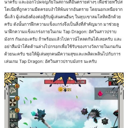
นาครับ และออกไปผจญภัยในสถานที่อันตรายต่างๆ เพื่อช่วยทวีปส
โตเนียที่ถูกความมืดครอบงำให้พ้นจากอันตราย โดยนอกเหนือจาก
นี้แล้ว ผู้เล่นยังต้องต่อสู้กับผู้เล่นคนอื่นๆ ในหุบเขาลมโลหิตอีกด้วย
ครับ ดังนั้นการฝึกความแข็งแกร่งจึงเป็นสิ่งที่สำคัญมาก มาช่วยลู
นาฝึกความแข็งแกร่งภายในเกม Tap Dragon: อัศวินสาวปราบ
มังกร กันเถอะครับ ถ้าพร้อมแล้วไปดาวน์โหลดกันได้เลยครับ และ
อย่าลืมนำโค้ดด้านล่างไปกรอกเพื่อใช้รับของรางวัลภายในเกมกัน
ด้วยนะครับ ขอให้ผู้เล่นทุกคนมีความสุขและเพลิดเพลินไปกับการ
เล่นเกม Tap Dragon: อัศวินสาวปราบมังกร นะครับ