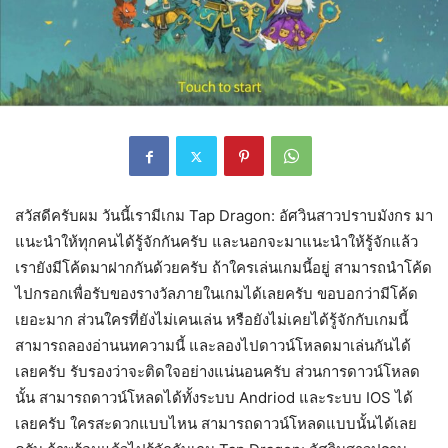
สวัสดีครับผม วันนี้เรามีเกม Tap Dragon: อัศวินสาวปราบมังกร มา
แนะนำให้ทุกคนได้รู้จักกันครับ และนอกจะมาแนะนำให้รู้จักแล้ว
เรายังมีโค้ดมาฝากกันด้วยครับ ถ้าใครเล่นเกมนี้อยู่ สามารถนำโค้ด
ไปกรอกเพื่อรับของรางวัลภายในเกมได้เลยครับ ขอบอกว่ามีโค้ด
เยอะมาก ส่วนใครที่ยังไม่เคนเล่น หรือยังไม่เคยได้รู้จักกับเกมนี้
สามารถลองอ่านนทความนี้ และลองไปดาวน์โหลดมาเล่นกันได้
เลยครับ รับรองว่าจะติดใจอย่างแน่นอนครับ ส่วนการดาวน์โหลด
นั้น สามารถดาวน์โหลดได้ทั้งระบบ Andriod และระบบ IOS ได้
เลยครับ ใครสะดวกแบบไหน สามารถดาวน์โหลดแบบนั้นได้เลย