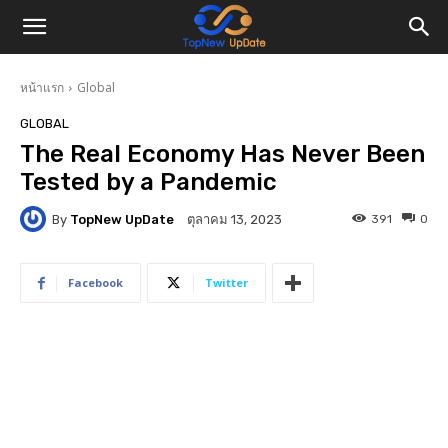
หน้าแรก
Global
GLOBAL
The Real Economy Has Never Been
Tested by a Pandemic
By
TopNew UpDate
391
0
ตุลาคม 13, 2023
Facebook
Twitter