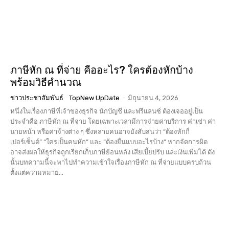
ภาษีหัก ณ ที่จ่าย คืออะไร? ใครต้องหักบ้าง
พร้อมวิธีคำนวณ
ข่าวประชาสัมพันธ์
TopNew UpDate
-
มิถุนายน 4, 2026
หนึ่งในเรื่องภาษีที่เจ้าของธุรกิจ นักบัญชี และฟรีแลนซ์ ต้องเจออยู่เป็น
ประจำคือ ภาษีหัก ณ ที่จ่าย โดยเฉพาะเวลามีการจ่ายค่าบริการ ค่าเช่า ค่า
นายหน้า หรือค่าจ้างต่าง ๆ ซึ่งหลายคนอาจยังสับสนว่า “ต้องหักกี่
เปอร์เซ็นต์” “ใครเป็นคนหัก” และ “ต้องยื่นแบบอะไรบ้าง” หากจัดการผิด
อาจส่งผลให้ธุรกิจถูกเรียกเก็บภาษีย้อนหลัง เสียเบี้ยปรับ และเงินเพิ่มได้ ดัง
นั้นบทความนี้จะพาไปทำความเข้าใจเรื่องภาษีหัก ณ ที่จ่ายแบบครบถ้วน
ตั้งแต่ความหมาย...