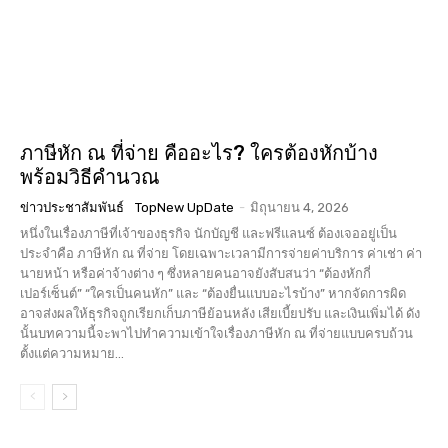
ภาษีหัก ณ ที่จ่าย คืออะไร? ใครต้องหักบ้าง
พร้อมวิธีคำนวณ
ข่าวประชาสัมพันธ์
TopNew UpDate
-
มิถุนายน 4, 2026
หนึ่งในเรื่องภาษีที่เจ้าของธุรกิจ นักบัญชี และฟรีแลนซ์ ต้องเจออยู่เป็น
ประจำคือ ภาษีหัก ณ ที่จ่าย โดยเฉพาะเวลามีการจ่ายค่าบริการ ค่าเช่า ค่า
นายหน้า หรือค่าจ้างต่าง ๆ ซึ่งหลายคนอาจยังสับสนว่า “ต้องหักกี่
เปอร์เซ็นต์” “ใครเป็นคนหัก” และ “ต้องยื่นแบบอะไรบ้าง” หากจัดการผิด
อาจส่งผลให้ธุรกิจถูกเรียกเก็บภาษีย้อนหลัง เสียเบี้ยปรับ และเงินเพิ่มได้ ดัง
นั้นบทความนี้จะพาไปทำความเข้าใจเรื่องภาษีหัก ณ ที่จ่ายแบบครบถ้วน
ตั้งแต่ความหมาย...