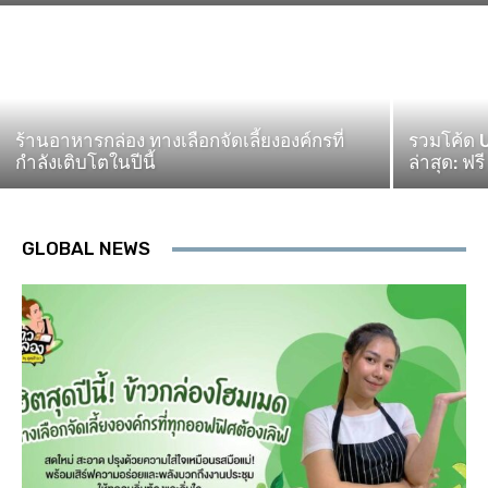
ร้านอาหารกล่อง ทางเลือกจัดเลี้ยงองค์กรที่
รวมโค้ด 
กำลังเติบโตในปีนี้
ล่าสุด: ฟร
GLOBAL NEWS