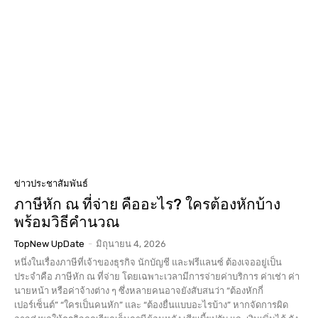
ข่าวประชาสัมพันธ์
ภาษีหัก ณ ที่จ่าย คืออะไร? ใครต้องหักบ้าง
พร้อมวิธีคำนวณ
TopNew UpDate
-
มิถุนายน 4, 2026
หนึ่งในเรื่องภาษีที่เจ้าของธุรกิจ นักบัญชี และฟรีแลนซ์ ต้องเจออยู่เป็น
ประจำคือ ภาษีหัก ณ ที่จ่าย โดยเฉพาะเวลามีการจ่ายค่าบริการ ค่าเช่า ค่า
นายหน้า หรือค่าจ้างต่าง ๆ ซึ่งหลายคนอาจยังสับสนว่า “ต้องหักกี่
เปอร์เซ็นต์” “ใครเป็นคนหัก” และ “ต้องยื่นแบบอะไรบ้าง” หากจัดการผิด