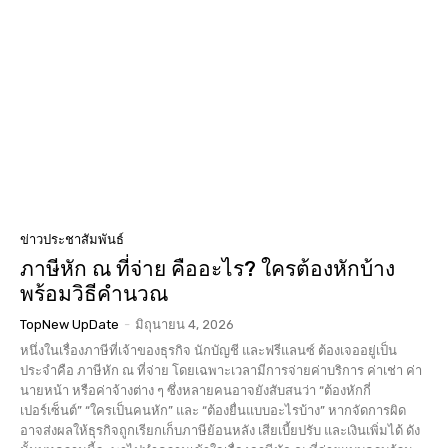
ข่าวประชาสัมพันธ์
ภาษีหัก ณ ที่จ่าย คืออะไร? ใครต้องหักบ้าง
พร้อมวิธีคำนวณ
TopNew UpDate
-
มิถุนายน 4, 2026
หนึ่งในเรื่องภาษีที่เจ้าของธุรกิจ นักบัญชี และฟรีแลนซ์ ต้องเจออยู่เป็น
ประจำคือ ภาษีหัก ณ ที่จ่าย โดยเฉพาะเวลามีการจ่ายค่าบริการ ค่าเช่า ค่า
นายหน้า หรือค่าจ้างต่าง ๆ ซึ่งหลายคนอาจยังสับสนว่า “ต้องหักกี่
เปอร์เซ็นต์” “ใครเป็นคนหัก” และ “ต้องยื่นแบบอะไรบ้าง” หากจัดการผิด
อาจส่งผลให้ธุรกิจถูกเรียกเก็บภาษีย้อนหลัง เสียเบี้ยปรับ และเงินเพิ่มได้ ดัง