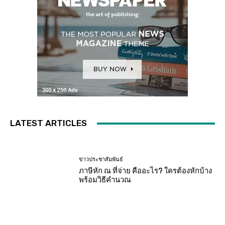
LATEST ARTICLES
ข่าวประชาสัมพันธ์
ภาษีหัก ณ ที่จ่าย คืออะไร? ใครต้องหักบ้าง
พร้อมวิธีคำนวณ