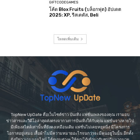
GIFTCODEGAMES
โค้ด Blox Fruits (บล็อกฟุต) อัปเดต
2025: XP, รีสเตตัส, Beli
โหลดเพิ่มเติม
TopNew UpDate คือเว็บไซต์ข่าว บันเทิง แฟชั่นเพลงของคุณ เรามอบ
ข่าวสารและวิดีโอล่าสุดส่งตรงจากวงการบันเทิงให้กับคุณ แฟชั่นจางหายไป
มีเพียงสไตล์เท่านั้นที่ยังคงเหมือนเดิม แฟชั่นไม่เคยหยุดนิ่ง มีโครงการ
โอกาสอยู่เสมอ เสื้อผ้าไม่มีความหมายอะไรจนกว่าจะมีคนอยู่ในนั้น อีกทั้ง
ยังมีข่าวเกมออนไลน์ โค้ดเกมต่างๆ ให้คุณได้เข้ามารับชมกันมากมาย