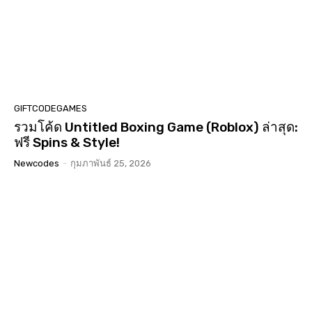
GIFTCODEGAMES
รวมโค้ด Untitled Boxing Game (Roblox) ล่าสุด:
ฟรี Spins & Style!
Newcodes
-
กุมภาพันธ์ 25, 2026