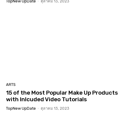
TopNew UpDate
-
ตุลาคม 13, 2023
ARTS
15 of the Most Popular Make Up Products
with Inlcuded Video Tutorials
TopNew UpDate
-
ตุลาคม 13, 2023