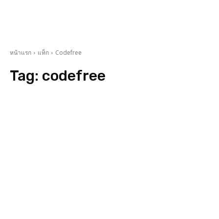
หน้าแรก
แท็ก
Codefree
Tag:
codefree