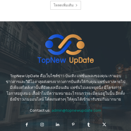
โหลดเพิ่มเติม
TopNew UpDate คือเว็บไซต์ข่าว บันเทิง แฟชั่นเพลงของคุณ เรามอบ
ข่าวสารและวิดีโอล่าสุดส่งตรงจากวงการบันเทิงให้กับคุณ แฟชั่นจางหายไป
มีเพียงสไตล์เท่านั้นที่ยังคงเหมือนเดิม แฟชั่นไม่เคยหยุดนิ่ง มีโครงการ
โอกาสอยู่เสมอ เสื้อผ้าไม่มีความหมายอะไรจนกว่าจะมีคนอยู่ในนั้น อีกทั้ง
ยังมีข่าวเกมออนไลน์ โค้ดเกมต่างๆ ให้คุณได้เข้ามารับชมกันมากมาย
Contact us:
admin@topnewupdate.com