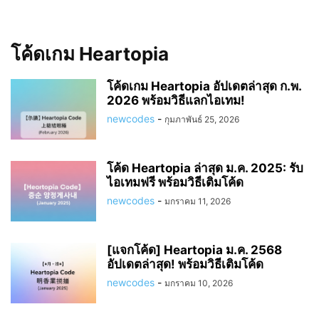
โค้ดเกม Heartopia
โค้ดเกม Heartopia อัปเดตล่าสุด ก.พ.
2026 พร้อมวิธีแลกไอเทม!
newcodes
-
กุมภาพันธ์ 25, 2026
โค้ด Heartopia ล่าสุด ม.ค. 2025: รับ
ไอเทมฟรี พร้อมวิธีเติมโค้ด
newcodes
-
มกราคม 11, 2026
[แจกโค้ด] Heartopia ม.ค. 2568
อัปเดตล่าสุด! พร้อมวิธีเติมโค้ด
newcodes
-
มกราคม 10, 2026