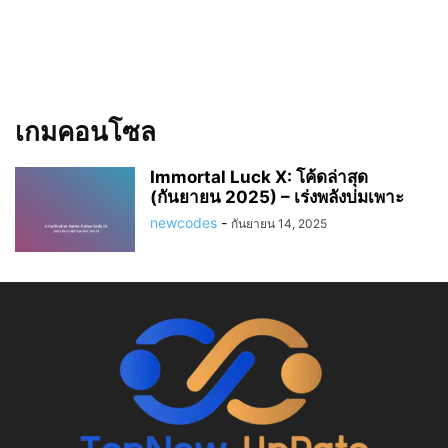
เกมคอนโซล
Immortal Luck X: โค้ดล่าสุด
(กันยายน 2025) – เร่งพลังบ่มเพาะ
newcodes
-
กันยายน 14, 2025