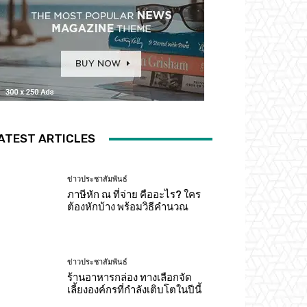
ATEST ARTICLES
ข่าวประชาสัมพันธ์
ภาษีหัก ณ ที่จ่าย คืออะไร? ใคร
ต้องหักบ้าง พร้อมวิธีคำนวณ
ข่าวประชาสัมพันธ์
ร้านอาหารกล่อง ทางเลือกจัด
เลี้ยงองค์กรที่กำลังเติบโตในปีนี้