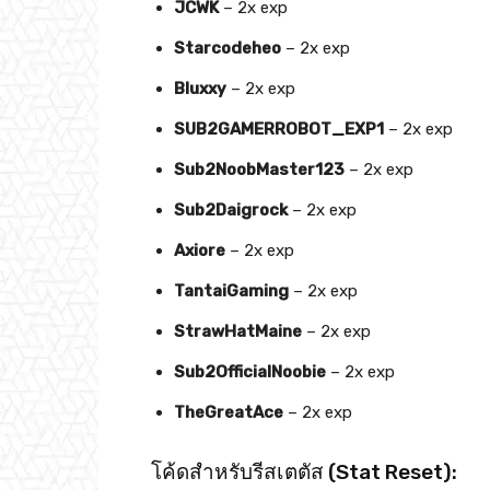
JCWK
– 2x exp
Starcodeheo
– 2x exp
Bluxxy
– 2x exp
SUB2GAMERROBOT_EXP1
– 2x exp
Sub2NoobMaster123
– 2x exp
Sub2Daigrock
– 2x exp
Axiore
– 2x exp
TantaiGaming
– 2x exp
StrawHatMaine
– 2x exp
Sub2OfficialNoobie
– 2x exp
TheGreatAce
– 2x exp
โค้ดสำหรับรีสเตตัส (Stat Reset):