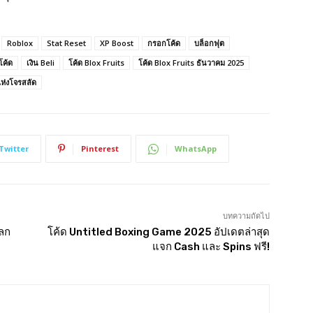
Roblox
Stat Reset
XP Boost
กรอกโค้ด
บล็อกฟุต
โค้ด
เงิน Beli
โค้ด Blox Fruits
โค้ด Blox Fruits ธันวาคม 2025
ห่งโจรสลัด
Twitter
Pinterest
WhatsApp
บทความถัดไป
แลก
โค้ด Untitled Boxing Game 2025 อัปเดตล่าสุด
แจก Cash และ Spins ฟรี!