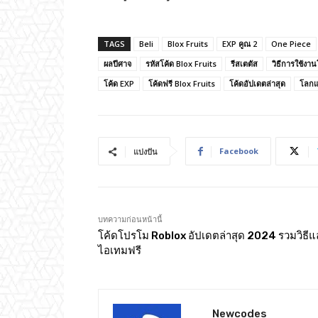
TAGS
Beli
Blox Fruits
EXP คูณ 2
One Piece
ผลปีศาจ
รหัสโค้ด Blox Fruits
รีสเตตัส
วิธีการใช้งาน
โค้ด EXP
โค้ดฟรี Blox Fruits
โค้ดอัปเดตล่าสุด
โลกแ
Facebook
แบ่งปัน
บทความก่อนหน้านี้
โค้ดโปรโม Roblox อัปเดตล่าสุด 2024 รวมวิธี
ไอเทมฟรี
Newcodes