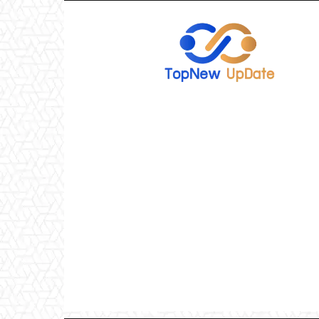
TopNew
UpDate
เว็บไซต์
อัพเดท
ข่าว
เกม
ออนไลน์