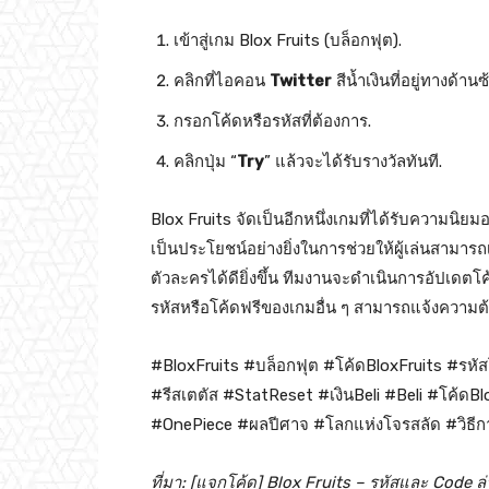
เข้าสู่เกม Blox Fruits (บล็อกฟุต).
คลิกที่ไอคอน
Twitter
สีน้ำเงินที่อยู่ทางด้า
กรอกโค้ดหรือรหัสที่ต้องการ.
คลิกปุ่ม “
Try
” แล้วจะได้รับรางวัลทันที.
Blox Fruits จัดเป็นอีกหนึ่งเกมที่ได้รับความนิย
เป็นประโยชน์อย่างยิ่งในการช่วยให้ผู้เล่นสาม
ตัวละครได้ดียิ่งขึ้น ทีมงานจะดำเนินการอัปเดตโค้
รหัสหรือโค้ดฟรีของเกมอื่น ๆ สามารถแจ้งความต้
#BloxFruits #บล็อกฟุต #โค้ดBloxFruits #รห
#รีสเตตัส #StatReset #เงินBeli #Beli #โค้ดB
#OnePiece #ผลปีศาจ #โลกแห่งโจรสลัด #วิธีก
ที่มา: [แจกโค้ด] Blox Fruits – รหัสและ Code ล