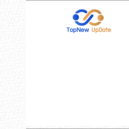
TopNew
UpDate
เว็บไซต์
อัพเดท
ข่าว
เกม
ออนไลน์