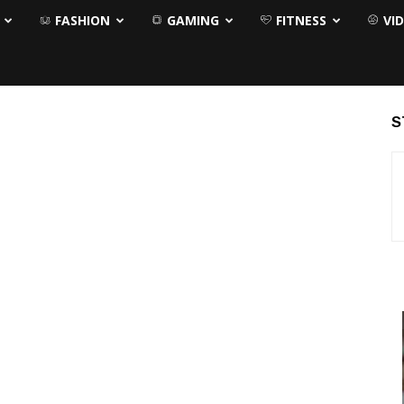
FASHION
GAMING
FITNESS
VI
S