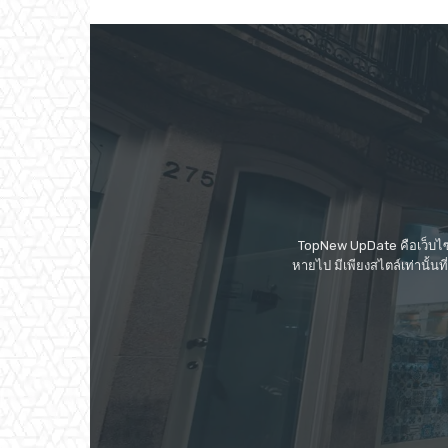
TopNew UpDate คือเว็บไซต
หายไป มีเพียงสไตล์เท่านั้น