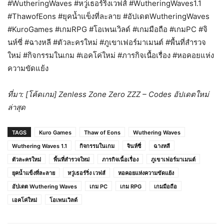
#WutheringWaves #หวู่เธอร์ริ่งเวฟส์ #WutheringWaves1.1
#ThawofEons #ยุคน้ำแข็งที่ละลาย #อัปเดตWutheringWaves
#KuroGames #เกมRPG #โอเพนเวิลด์ #เกมมือถือ #เกมPC #จิ
นห์ซี่ #ฉางหลี #ตัวละครใหม่ #ภูเขาเฟอร์มาเมนต์ #พื้นที่สำรวจ
ใหม่ #กิจกรรมในเกม #เอคโค่ใหม่ #ภารกิจเนื้อเรื่อง #หอคอยแห่ง
ความขัดแย้ง
ที่มา: [โค้ดเกม] Zenless Zone Zero ZZZ – Codes อัปเดตใหม่
ล่าสุด
TAGS
Kuro Games
Thaw of Eons
Wuthering Waves
Wuthering Waves 1.1
กิจกรรมในเกม
จินห์ซี่
ฉางหลี
ตัวละครใหม่
พื้นที่สำรวจใหม่
ภารกิจเนื้อเรื่อง
ภูเขาเฟอร์มาเมนต์
ยุคน้ำแข็งที่ละลาย
หวู่เธอร์ริ่ง เวฟส์
หอคอยแห่งความขัดแย้ง
อัปเดต Wuthering Waves
เกม PC
เกม RPG
เกมมือถือ
เอคโค่ใหม่
โอเพนเวิลด์