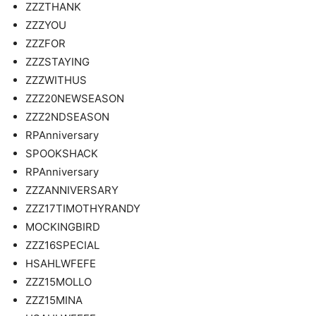
ZZZTHANK
ZZZYOU
ZZZFOR
ZZZSTAYING
ZZZWITHUS
ZZZ20NEWSEASON
ZZZ2NDSEASON
RPAnniversary
SPOOKSHACK
RPAnniversary
ZZZANNIVERSARY
ZZZ17TIMOTHYRANDY
MOCKINGBIRD
ZZZ16SPECIAL
HSAHLWFEFE
ZZZ15MOLLO
ZZZ15MINA