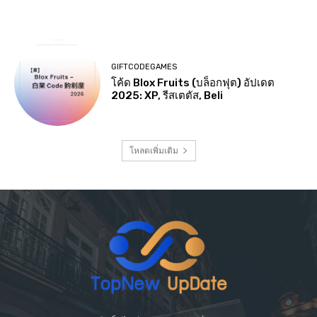
GIFTCODEGAMES
โค้ด Blox Fruits (บล็อกฟุต) อัปเดต
2025: XP, รีสเตตัส, Beli
โหลดเพิ่มเติม