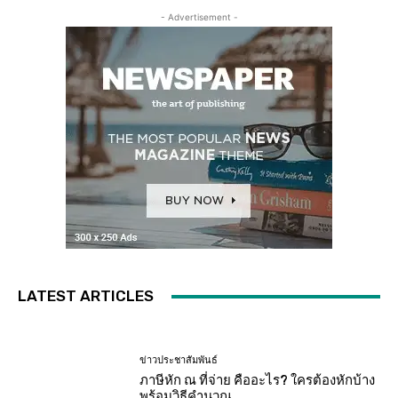
- Advertisement -
LATEST ARTICLES
ข่าวประชาสัมพันธ์
ภาษีหัก ณ ที่จ่าย คืออะไร? ใครต้องหักบ้าง
พร้อมวิธีคำนวณ