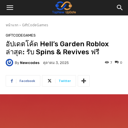
หน้าแรก
GiftCodeGames
GIFTCODEGAMES
อัปเดตโค้ด Hell’s Garden Roblox
ล่าสุด: รับ Spins & Revives ฟรี
By
Newcodes
7
0
ตุลาคม 3, 2025
Facebook
Twitter