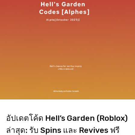
อัปเดตโค้ด Hell’s Garden (Roblox)
ล่าสุด: รับ Spins และ Revives ฟรี