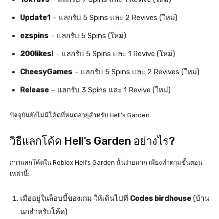
Update1
– แลกรับ 5 Spins และ 2 Revives (ใหม่)
ezspins
– แลกรับ 5 Spins (ใหม่)
200likes!
– แลกรับ 5 Spins และ 1 Revive (ใหม่)
CheesyGames
– แลกรับ 5 Spins และ 2 Revives (ใหม่)
Release
– แลกรับ 3 Spins และ 1 Revive (ใหม่)
ปัจจุบันยังไม่มีโค้ดที่หมดอายุสำหรับ Hell’s Garden
วิธีแลกโค้ด Hell’s Garden อย่างไร?
การแลกโค้ดใน Roblox Hell’s Garden นั้นง่ายมาก เพียงทำตามขั้นตอน
เหล่านี้:
เมื่ออยู่ในล็อบบี้ของเกม ให้เดินไปที่
Codes birdhouse
(บ้าน
นกสำหรับโค้ด)