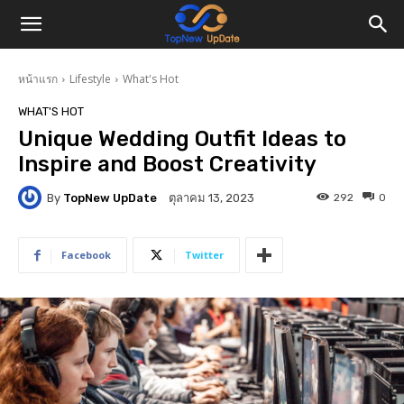
หน้าแรก
Lifestyle
What's Hot
WHAT'S HOT
Unique Wedding Outfit Ideas to
Inspire and Boost Creativity
By
TopNew UpDate
292
0
ตุลาคม 13, 2023
Facebook
Twitter