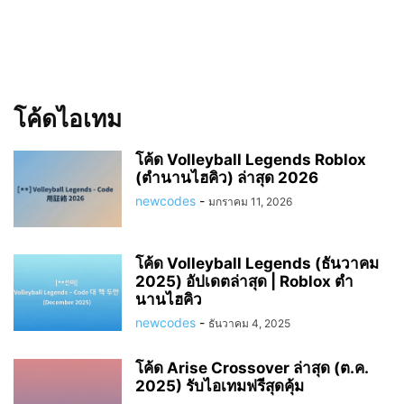
โค้ดไอเทม
โค้ด Volleyball Legends Roblox
(ตำนานไฮคิว) ล่าสุด 2026
newcodes
-
มกราคม 11, 2026
โค้ด Volleyball Legends (ธันวาคม
2025) อัปเดตล่าสุด | Roblox ตำ
นานไฮคิว
newcodes
-
ธันวาคม 4, 2025
โค้ด Arise Crossover ล่าสุด (ต.ค.
2025) รับไอเทมฟรีสุดคุ้ม