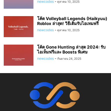
newcodes
-
ตุลาคม 10, 2025
โค้ด Volleyball Legends (Haikyuu)
Roblox ล่าสุด! วิธีเติมรับไอเทมฟรี
newcodes
-
ตุลาคม 10, 2025
โค้ด Gone Hunting ล่าสุด 2024: รับ
ไอเท็มฟรีและ Boosts พิเศษ
newcodes
-
กันยายน 24, 2025