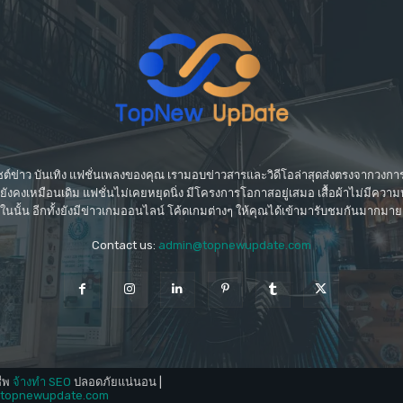
์ข่าว บันเทิง แฟชั่นเพลงของคุณ เรามอบข่าวสารและวิดีโอล่าสุดส่งตรงจากวงการบ
ที่ยังคงเหมือนเดิม แฟชั่นไม่เคยหยุดนิ่ง มีโครงการโอกาสอยู่เสมอ เสื้อผ้าไม่มีค
ในนั้น อีกทั้งยังมีข่าวเกมออนไลน์ โค้ดเกมต่างๆ ให้คุณได้เข้ามารับชมกันมากมาย
Contact us:
admin@topnewupdate.com
ีพ
จ้างทำ SEO
ปลอดภัยแน่นอน |
topnewupdate.com