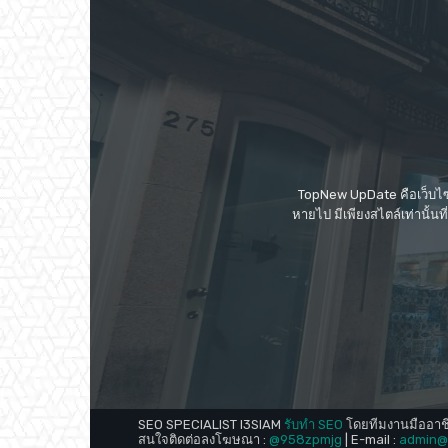
TopNew UpDate คือเว็บไซต
หายไป มีเพียงสไตล์เท่านั้น
SEO SPECIALIST I3SIAM
รับทำ SEO
โดยทีมงานมืออาช
สนใจติดต่อลงโฆษณา :
@958zpmjg
| E-mail :
admin@