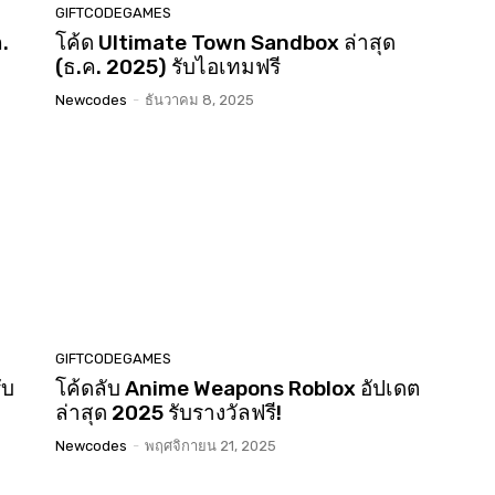
GIFTCODEGAMES
.
โค้ด Ultimate Town Sandbox ล่าสุด
(ธ.ค. 2025) รับไอเทมฟรี
Newcodes
-
ธันวาคม 8, 2025
GIFTCODEGAMES
ับ
โค้ดลับ Anime Weapons Roblox อัปเดต
ล่าสุด 2025 รับรางวัลฟรี!
Newcodes
-
พฤศจิกายน 21, 2025