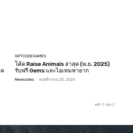
GIFTCODEGAMES
โค้ด Raise Animals ล่าสุด (พ.ย. 2025)
มด
รับฟรี Gems และไอเทมหายาก
Newcodes
-
พฤศจิกายน 20, 2025
หน้า 1 ของ 2