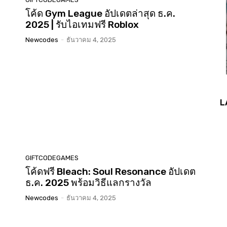
โค้ด Gym League อัปเดตล่าสุด ธ.ค.
2025 | รับไอเทมฟรี Roblox
Newcodes
-
ธันวาคม 4, 2025
L
GIFTCODEGAMES
โค้ดฟรี Bleach: Soul Resonance อัปเดต
ธ.ค. 2025 พร้อมวิธีแลกรางวัล
Newcodes
-
ธันวาคม 4, 2025