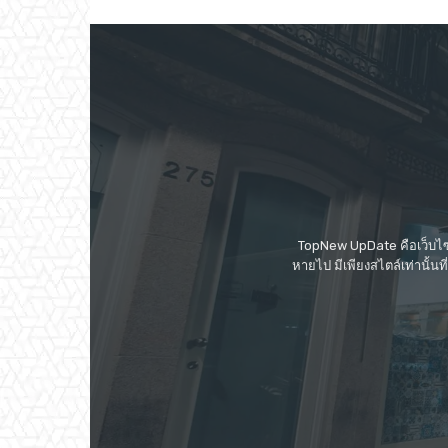
TopNew UpDate คือเว็บไซต
หายไป มีเพียงสไตล์เท่านั้น