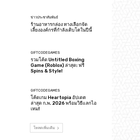
ข่าวประชาสัมพันธ์
ร้านอาหารกล่อง ทางเลือกจัด
เลี้ยงองค์กรที่กำลังเติบโตในปีนี้
GIFTCODEGAMES
รวมโค้ด Untitled Boxing
Game (Roblox) ล่าสุด: ฟรี
Spins & Style!
GIFTCODEGAMES
โค้ดเกม Heartopia อัปเดต
ล่าสุด ก.พ. 2026 พร้อมวิธีแลกไอ
เทม!
โหลดเพิ่มเติม