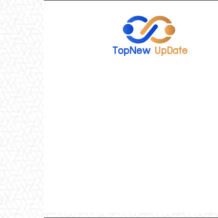
TopNew
UpDate
เว็บไซต์
อัพเดท
ข่าว
เกม
ออนไลน์