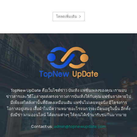
โหลดเพิ่มเติม
TopNew UpDate คือเว็บไซต์ข่าว บันเทิง แฟชั่นเพลงของคุณ เรามอบ
ข่าวสารและวิดีโอล่าสุดส่งตรงจากวงการบันเทิงให้กับคุณ แฟชั่นจางหายไป
มีเพียงสไตล์เท่านั้นที่ยังคงเหมือนเดิม แฟชั่นไม่เคยหยุดนิ่ง มีโครงการ
โอกาสอยู่เสมอ เสื้อผ้าไม่มีความหมายอะไรจนกว่าจะมีคนอยู่ในนั้น อีกทั้ง
ยังมีข่าวเกมออนไลน์ โค้ดเกมต่างๆ ให้คุณได้เข้ามารับชมกันมากมาย
Contact us:
admin@topnewupdate.com