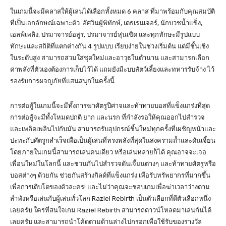
ในเกมนี้จะมีคลาสให้ผู้เล่นได้เลือกทั้งหมด 6 คลาส ที่มาพร้อมกับคุณสมบัติ
ที่เป็นเอกลักษณ์เฉพาะตัว อัศวินผู้พิทักษ์, เดธเรนเจอร์, นักบวชน้ำแข็ง,
เอลฟ์เพลิง, ปรมาจารย์อสูร, ปรมาจารย์หุ่นเชิด และทุกทักษะมีรูปแบบ
ทักษะและสถิติที่แตกต่างกัน 4 รูปแบบ เรียบง่ายในช่วงเริ่มต้น แต่มีชั้นเชิง
ในระดับสูง สามารถสวมใส่ชุดใหม่และอาวุธในตำนาน และสามารถเลือก
ค่าพลังที่ตัวเองต้องการเก็บไว้ได้ แถมยังมีะบบสัตว์เลี้ยงและทหารรับจ้าง ไว้
รองรับการผจญภัยที่แสนสนุกในครั้งนี้
การต่อสู้ในเกมนี้จะมีทั้งการฆ่าศัตรูปีศาจและท้าทายบอสที่แข็งแกร่งที่สุด
การต่อสู้จะมีทั้งโหมดปกติ ยาก และนรก ที่กำลังรอให้คุณออกไปสำรวจ
และเพลิดเพลินไปกับมัน สามารถรับอุปกรณ์ชิ้นใหม่ทุกครั้งที่เผชิญหน้าและ
ปะทะกับศัตรูกสำเร็จเพื่อเป็นผู้เล่นที่ทรงพลังที่สุดในสงครามถ้ำและดันเจี้ยน
โดยภายในเกมนี้สามารถเล่นคนเดียว หรือเล่นหลายก็ได้ คุณอาจจะเจอ
เพื่อนใหม่ในโลกนี้ และชวนกันไปสำรวจดันเจี้ยนต่างๆ และท้าทายศัตรูหรือ
บอสต่างๆ ด้วยกัน ช่วยกันสร้างกิลด์ที่แข็งแกร่ง เพื่อรับทรัพยากรที่มากขึ้น
เพื่อการเติบโตของตัวละคร! และไม่ว่าคุณจะชอบเกมเพื่อฆ่าเวลาว่างตาม
ลำพังหรือเล่นกับผู้เล่นทั่วโลก Raziel Rebirth เป็นตัวเลือกที่ดีตัวเลือกหนึ่ง
เลยครับ ใครที่สนใจเกม Raziel Rebirth สามารถดาวน์โหลดมาเล่นกันได้
เลยครับ และสามารถนำโค้ดตามด้านล่างไปกรอกเพื่อใช้รับของรางวัล