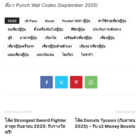
ที่มา: Punch Wall Codes (September 2025)
TAGS
JR Pass
Klook
Pocket WiFi ญี่ปุ่น
ค่าใช้จ่ายเที่ยวญี่ปุ่น
งบเที่ยวญี่ปุ่น
ตั๋วเครื่องบินไปญี่ปุ่น
ที่พักญี่ปุ่น
ประกันการเดินทาง
ฟูจิ
อาหารญี่ปุ่น
เกียวโต
เตรียมตัวเที่ยวญี่ปุ่น
เที่ยวญี่ปุ่น
เที่ยวญี่ปุ่นครั้งแรก
เที่ยวญี่ปุ่นด้วยตัวเอง
เมืองน่าเที่ยวญี่ปุ่น
แผนเที่ยวญี่ปุ่น
แลกเงินเยน
โตเกียว
โอซาก้า
Previous article
Next article
โค้ด Strongest Sword Fighter
โค้ด Donuts Tycoon (กันยายน
ล่าสุด กันยายน 2025: รับรางวัล
2025) – รับ x2 Money Boosts
ฟรี!