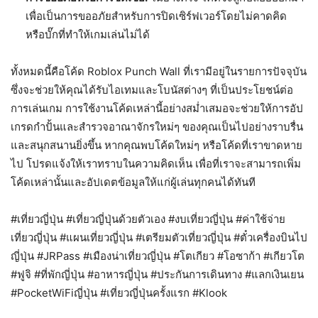
เพื่อเป็นการขออภัยสำหรับการปิดเซิร์ฟเวอร์โดยไม่คาดคิด
หรือบั๊กที่ทำให้เกมเล่นไม่ได้
ทั้งหมดนี้คือโค้ด Roblox Punch Wall ที่เรามีอยู่ในรายการปัจจุบัน
ซึ่งจะช่วยให้คุณได้รับไอเทมและโบนัสต่างๆ ที่เป็นประโยชน์ต่อ
การเล่นเกม การใช้งานโค้ดเหล่านี้อย่างสม่ำเสมอจะช่วยให้การอัป
เกรดกำปั้นและสำรวจอาณาจักรใหม่ๆ ของคุณเป็นไปอย่างราบรื่น
และสนุกสนานยิ่งขึ้น หากคุณพบโค้ดใหม่ๆ หรือโค้ดที่เราขาดหาย
ไป โปรดแจ้งให้เราทราบในความคิดเห็น เพื่อที่เราจะสามารถเพิ่ม
โค้ดเหล่านั้นและอัปเดตข้อมูลให้แก่ผู้เล่นทุกคนได้ทันที
#เที่ยวญี่ปุ่น #เที่ยวญี่ปุ่นด้วยตัวเอง #งบเที่ยวญี่ปุ่น #ค่าใช้จ่าย
เที่ยวญี่ปุ่น #แผนเที่ยวญี่ปุ่น #เตรียมตัวเที่ยวญี่ปุ่น #ตั๋วเครื่องบินไป
ญี่ปุ่น #JRPass #เมืองน่าเที่ยวญี่ปุ่น #โตเกียว #โอซาก้า #เกียวโต
#ฟูจิ #ที่พักญี่ปุ่น #อาหารญี่ปุ่น #ประกันการเดินทาง #แลกเงินเยน
#PocketWiFiญี่ปุ่น #เที่ยวญี่ปุ่นครั้งแรก #Klook