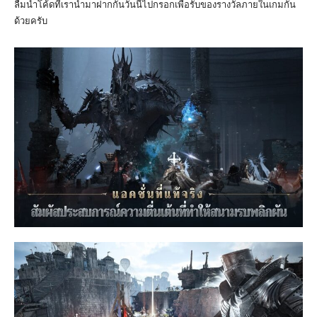
ลืมนำโค้ดที่เรานำมาฝากกันวันนี้ไปกรอกเพื่อรับของรางวัลภายในเกมกัน
ด้วยครับ