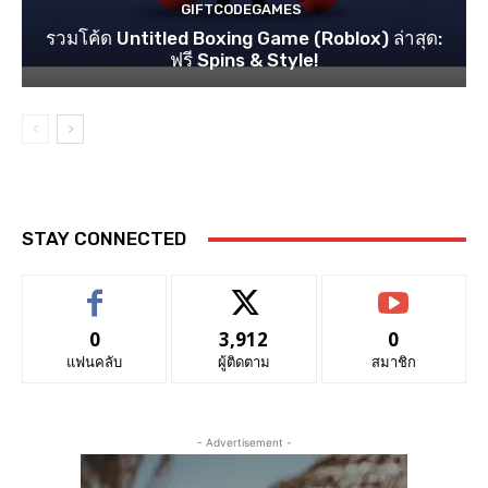
GIFTCODEGAMES
รวมโค้ด Untitled Boxing Game (Roblox) ล่าสุด:
ฟรี Spins & Style!
STAY CONNECTED
0
3,912
0
แฟนคลับ
ผู้ติดตาม
สมาชิก
- Advertisement -