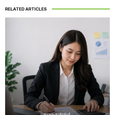
RELATED ARTICLES
ข่าวประชาสัมพันธ์