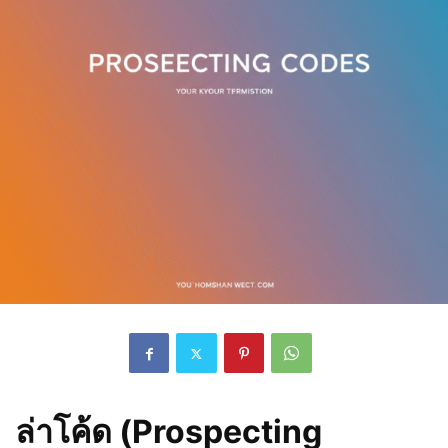
ล่าโค้ด (Prospecting