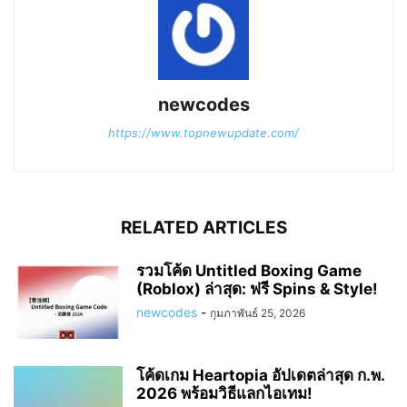
newcodes
https://www.topnewupdate.com/
RELATED ARTICLES
รวมโค้ด Untitled Boxing Game
(Roblox) ล่าสุด: ฟรี Spins & Style!
newcodes
-
กุมภาพันธ์ 25, 2026
โค้ดเกม Heartopia อัปเดตล่าสุด ก.พ.
2026 พร้อมวิธีแลกไอเทม!