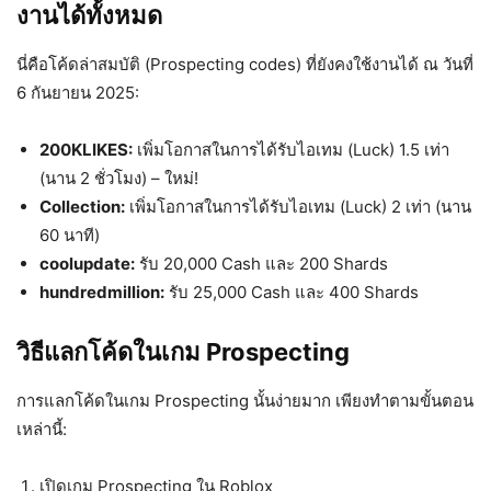
งานได้ทั้งหมด
นี่คือโค้ดล่าสมบัติ (Prospecting codes) ที่ยังคงใช้งานได้ ณ วันที่
6 กันยายน 2025:
200KLIKES:
เพิ่มโอกาสในการได้รับไอเทม (Luck) 1.5 เท่า
(นาน 2 ชั่วโมง) – ใหม่!
Collection:
เพิ่มโอกาสในการได้รับไอเทม (Luck) 2 เท่า (นาน
60 นาที)
coolupdate:
รับ 20,000 Cash และ 200 Shards
hundredmillion:
รับ 25,000 Cash และ 400 Shards
วิธีแลกโค้ดในเกม Prospecting
การแลกโค้ดในเกม Prospecting นั้นง่ายมาก เพียงทำตามขั้นตอน
เหล่านี้:
เปิดเกม Prospecting ใน Roblox