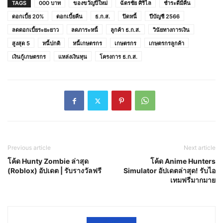
TAGS
000 บาท
ของขวัญปีใหม่
ฉัตรชัย ศิริไล
ชำระดีมีคืน
ดอกเบี้ย 20%
ดอกเบี้ยคืน
ธ.ก.ส.
ปิดหนี้
ปีบัญชี 2566
ลดดอกเบี้ยระยะยาว
ลดภาระหนี้
ลูกค้า ธ.ก.ส.
วินัยทางการเงิน
สูงสุด 5
หนี้ปกติ
หนี้เกษตรกร
เกษตรกร
เกษตรกรลูกค้า
เงินกู้เกษตรกร
แหล่งเงินทุน
โครงการ ธ.ก.ส.
Previous article
Next article
โค้ด Hunty Zombie ล่าสุด
โค้ด Anime Hunters
(Roblox) อัปเดต | รับรางวัลฟรี
Simulator อัปเดตล่าสุด! รับไอ
เทมฟรีมากมาย