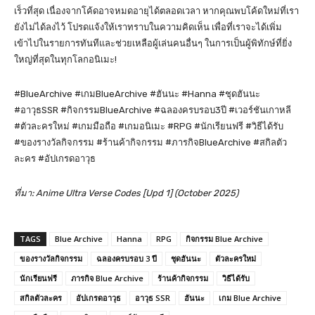
เร็วที่สุด เนื่องจากโค้ดอาจหมดอายุได้ตลอดเวลา หากคุณพบโค้ดใหม่ที่เรา
ยังไม่ได้ลงไว้ โปรดแจ้งให้เราทราบในความคิดเห็น เพื่อที่เราจะได้เพิ่ม
เข้าไปในรายการทันทีและช่วยเหลือผู้เล่นคนอื่นๆ ในการเป็นผู้พิทักษ์ที่ยิ่ง
ใหญ่ที่สุดในทุกโลกอนิเมะ!
#BlueArchive #เกมBlueArchive #ฮันนะ #Hanna #ชุดฮันนะ
#อาวุธSSR #กิจกรรมBlueArchive #ฉลองครบรอบ3ปี #เวอร์ชันเกาหลี
#ตัวละครใหม่ #เกมมือถือ #เกมอนิเมะ #RPG #นักเรียนฟรี #วิธีได้รับ
#ของรางวัลกิจกรรม #ร้านค้ากิจกรรม #ภารกิจBlueArchive #สกิลตัว
ละคร #อัปเกรดอาวุธ
ที่มา: Anime Ultra Verse Codes [Upd 1] (October 2025)
TAGS
Blue Archive
Hanna
RPG
กิจกรรม Blue Archive
ของรางวัลกิจกรรม
ฉลองครบรอบ 3 ปี
ชุดฮันนะ
ตัวละครใหม่
นักเรียนฟรี
ภารกิจ Blue Archive
ร้านค้ากิจกรรม
วิธีได้รับ
สกิลตัวละคร
อัปเกรดอาวุธ
อาวุธ SSR
ฮันนะ
เกม Blue Archive