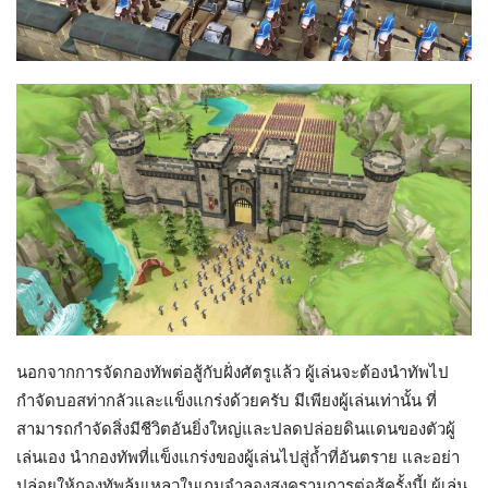
นอกจากการจัดกองทัพต่อสู้กับฝั่งศัตรูแล้ว ผู้เล่นจะต้องนำทัพไป
กำจัดบอสท่ากลัวและแข็งแกร่งด้วยครับ มีเพียงผู้เล่นเท่านั้น ที่
สามารถกำจัดสิ่งมีชีวิตอันยิ่งใหญ่และปลดปล่อยดินแดนของตัวผู้
เล่นเอง นำกองทัพที่แข็งแกร่งของผู้เล่นไปสู่ถ้ำที่อันตราย และอย่า
ปล่อยให้กองทัพล้มเหลวในเกมจำลองสงครามการต่อสู้ครั้งนี้! ผู้เล่น