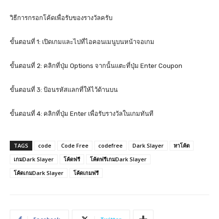
วิธีการกรอกโค้ดเพื่อรับของรางวัลครับ
ขั้นตอนที่ 1: เปิดเกมและไปที่ไอคอนเมนูบนหน้าจอเกม
ขั้นตอนที่ 2: คลิกที่ปุ่ม Options จากนั้นแตะที่ปุ่ม Enter Coupon
ขั้นตอนที่ 3: ป้อนรหัสแลกที่ให้ไว้ด้านบน
ขั้นตอนที่ 4: คลิกที่ปุ่ม Enter เพื่อรับรางวัลในเกมทันที
TAGS
code
Code Free
codefree
Dark Slayer
หาโค้ด
เกมDark Slayer
โค้ดฟรี
โค้ดฟรีเกมDark Slayer
โค้ดเกมDark Slayer
โค้ดเกมฟรี