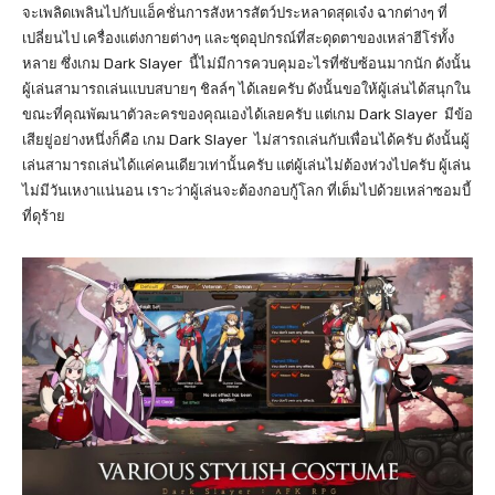
จะเพลิดเพลินไปกับแอ็คชั่นการสังหารสัตว์ประหลาดสุดเจ๋ง ฉากต่างๆ ที่
เปลี่ยนไป เครื่องแต่งกายต่างๆ และชุดอุปกรณ์ที่สะดุดตาของเหล่าฮีโร่ทั้ง
หลาย ซึ่งเกม Dark Slayer นี้ไม่มีการควบคุมอะไรที่ซับซ้อนมากนัก ดังนั้น
ผู้เล่นสามารถเล่นแบบสบายๆ ชิลล์ๆ ได้เลยครับ ดังนั้นขอให้ผู้เล่นได้สนุกใน
ขณะที่คุณพัฒนาตัวละครของคุณเองได้เลยครับ แต่เกม Dark Slayer มีข้อ
เสียยู่อย่างหนึ่งก็คือ เกม Dark Slayer ไม่สารถเล่นกับเพื่อนได้ครับ ดังนั้นผู้
เล่นสามารถเล่นได้แค่คนเดียวเท่านั้นครับ แต่ผู้เล่นไม่ต้องห่วงไปครับ ผู้เล่น
ไม่มีวันเหงาแน่นอน เราะว่าผู้เล่นจะต้องกอบกู้โลก ที่เต็มไปด้วยเหล่าซอมบี้
ที่ดุร้าย