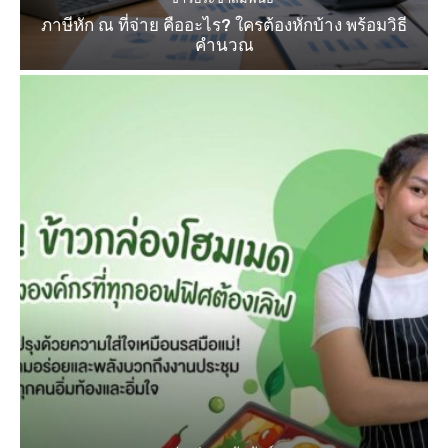
ภาษีหัก ณ ที่จ่าย คืออะไร? ใครต้องหักบ้าง พร้อมวิธี
คำนวณ