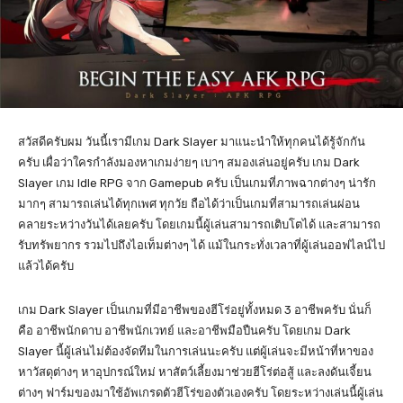
สวัสดีครับผม วันนี้เรามีเกม Dark Slayer มาแนะนำให้ทุกคนได้รู้จักกัน
ครับ เผื่อว่าใครกำลังมองหาเกมง่ายๆ เบาๆ สมองเล่นอยู่ครับ เกม Dark
Slayer เกม Idle RPG จาก Gamepub ครับ เป็นเกมที่ภาพฉากต่างๆ น่ารัก
มากๆ สามารถเล่นได้ทุกเพศ ทุกวัย ถือได้ว่าเป็นเกมที่สามารถเล่นผ่อน
คลายระหว่างวันได้เลยครับ โดยเกมนี้ผู้เล่นสามารถเติบโตได้ และสามารถ
รับทรัพยากร รวมไปถึงไอเท็มต่างๆ ได้ แม้ในกระทั่งเวลาที่ผู้เล่นออฟไลน์ไป
แล้วได้ครับ
เกม Dark Slayer เป็นเกมที่มีอาชีพของฮีโร่อยู่ทั้งหมด 3 อาชีพครับ นั่นก็
คือ อาชีพนักดาบ อาชีพนักเวทย์ และอาชีพมือปืนครับ โดยเกม Dark
Slayer นี้ผู้เล่นไม่ต้องจัดทีมในการเล่นนะครับ แต่ผู้เล่นจะมีหน้าที่หาของ
หาวัสดุต่างๆ หาอุปกรณ์ใหม่ หาสัตว์เลี้ยงมาช่วยฮีโร่ต่อสู้ และลงดันเจี้ยน
ต่างๆ ฟาร์มของมาใช้อัพเกรดตัวฮีโร่ของตัวเองครับ โดยระหว่างเล่นนี้ผู้เล่น