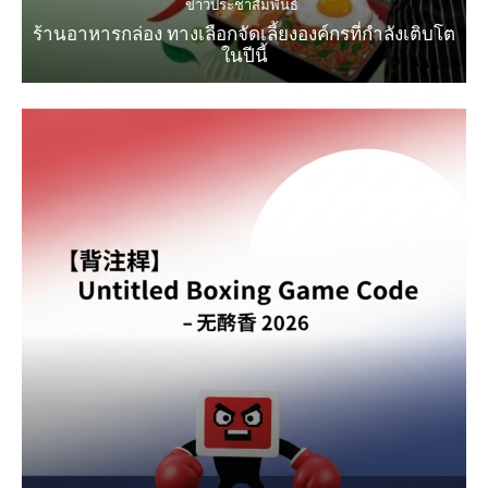
ข่าวประชาสัมพันธ์
ร้านอาหารกล่อง ทางเลือกจัดเลี้ยงองค์กรที่กำลังเติบโต
ในปีนี้