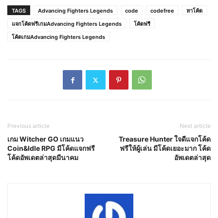
TAGS
Advancing Fighters Legends
code
codefree
หาโค้ด
แจกโค้ดฟรีเกมAdvancing Fighters Legends
โค้ดฟรี
โค้ดเกมAdvancing Fighters Legends
Previous article
Next article
เกม Witcher GO เกมแนว
Treasure Hunter ใจดีแจกโค้ด
Coin&Idle RPG มีโค้ดแจกฟรี
ฟรีให้ผู้เล่น มีโค้ดเยอะมาก โค้ด
โค้ดอัพเดตล่าสุดมีนาคม
อัพเดตล่าสุด