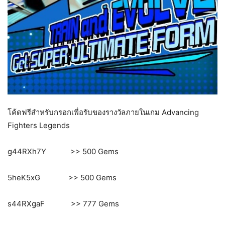
โค้ดฟรีสำหรับกรอกเพื่อรับของรางวัลภายในเกม Advancing
Fighters Legends
g44RXh7Y >> 500 Gems
5heK5xG >> 500 Gems
s44RXgaF >> 777 Gems