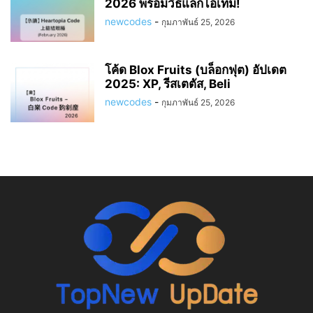
2026 พร้อมวิธีแลกไอเทม!
newcodes
-
กุมภาพันธ์ 25, 2026
โค้ด Blox Fruits (บล็อกฟุต) อัปเดต
2025: XP, รีสเตตัส, Beli
newcodes
-
กุมภาพันธ์ 25, 2026