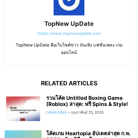
TopNew UpDate
https://www.topnewupdate.com
TopNew UpDate คือเว็บไซต์ข่าว บันเทิง แฟชั่นเพลง เกม
ออนไลน์
RELATED ARTICLES
รวมโค้ด Untitled Boxing Game
(Roblox) ล่าสุด: ฟรี Spins & Style!
newcodes
-
กุมภาพันธ์ 25, 2026
โค้ดเกม Heartopia อัปเดตล่าสุด ก.พ.