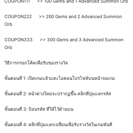
COUPON111 >> 100 Gems and 1 Advanced Summon Orb
COUPON222 >> 200 Gems and 2 Advanced Summon
Orb
COUPON333 >> 300 Gems and 3 Advanced Summon
Orb
วิธีการกรอกโค้ดเพื่อรับของรางวัล
ขั้นตอนที่ 1: เปิดเกมแล้วแตะไอคอนโปรไฟล์บนหน้าจอเกม
ขั้นตอนที่ 2: หน้าต่างใหม่จะปรากฏขึ้น คลิกที่ปุ่มแลกรหัส
ขั้นตอนที่ 3: ป้อนรหัส ที่ให้ไว้ด้านบน
ขั้นตอนที่ 4: คลิกที่ปุ่มแลกเปลี่ยนเพื่อรับรางวัลในเกมทันที