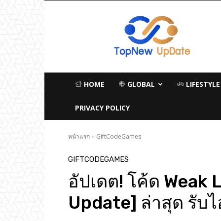
TopNew
UpDate
เว็บไซต์
อัพเดท
ข่าว
เกม
ออนไลน์
HOME
GLOBAL
LIFESTYLE
PRIVACY POLICY
หน้าแรก
GiftCodeGames
GIFTCODEGAMES
อัปเดต! โค้ด Weak
Update] ล่าสุด รับไ