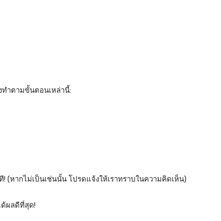
ทำตามขั้นตอนเหล่านี้:
ที! (หากไม่เป็นเช่นนั้น โปรดแจ้งให้เราทราบในความคิดเห็น)
ผลดีที่สุด!