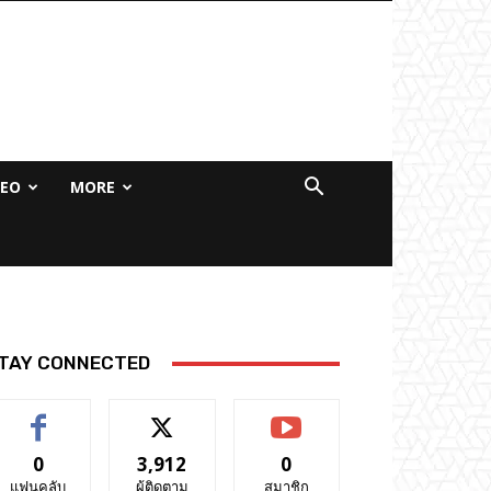
DEO
MORE
TAY CONNECTED
0
3,912
0
แฟนคลับ
ผู้ติดตาม
สมาชิก