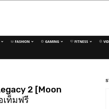
FASHION
GAMING
FITNESS
VI
S
 Legacy 2 [Moon
อเท็มฟรี