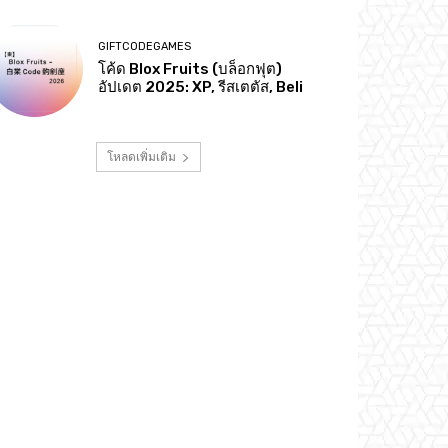
GIFTCODEGAMES
โค้ด Blox Fruits (บล็อกฟุต)
อัปเดต 2025: XP, รีสเตตัส, Beli
โหลดเพิ่มเติม