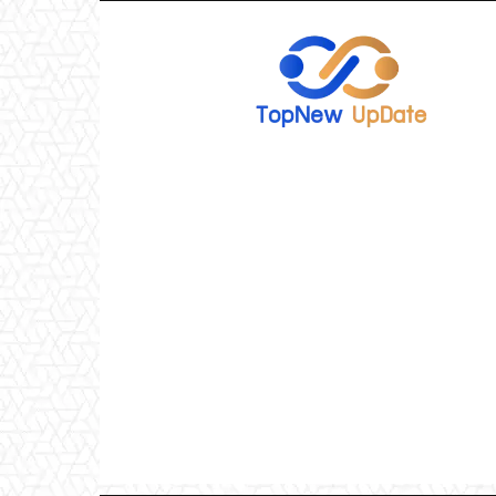
TopNew
UpDate
เว็บไซต์
อัพเดท
ข่าว
เกม
ออนไลน์