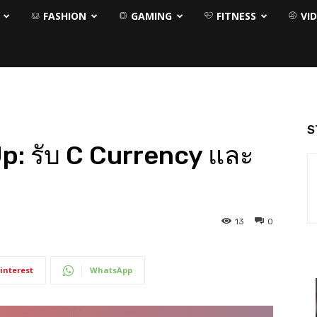
FASHION
GAMING
FITNESS
VI
S
 Up: รับ C Currency และ
13
0
interest
WhatsApp