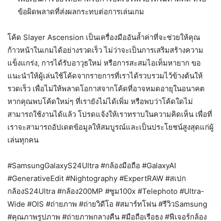
ข้อผิดพลาดที่ส่งผลกระทบต่อการเล่นเกม
โค้ด Slayer Ascension เป็นเครื่องมืออันล้ำค่าที่จะช่วยให้คุณ
ก้าวหน้าในเกมได้อย่างรวดเร็ว ไม่ว่าจะเป็นการเสริมสร้างความ
แข็งแกร่ง, การได้รับอาวุธใหม่ หรือการสะสมไอเท็มหายาก ขอ
แนะนำให้ผู้เล่นใช้โค้ดจากรายการที่เราได้รวบรวมไว้ข้างต้นให้
รวดเร็ว เพื่อไม่ให้พลาดโอกาสจากโค้ดที่อาจหมดอายุในอนาคต
หากคุณพบโค้ดใหม่ๆ ที่เรายังไม่ได้เพิ่ม หรือพบว่าโค้ดใดไม่
สามารถใช้งานได้แล้ว โปรดแจ้งให้เราทราบในความคิดเห็น เพื่อที่
เราจะสามารถอัปเดตข้อมูลให้สมบูรณ์และเป็นประโยชน์สูงสุดแก่ผู้
เล่นทุกคน
#SamsungGalaxyS24Ultra #กล้องมือถือ #GalaxyAI
#GenerativeEdit #Nightography #ExpertRAW #สเปก
กล้องS24Ultra #กล้อง200MP #ซูม100x #Telephoto #Ultra-
Wide #OIS #ถ่ายภาพ #ถ่ายวิดีโอ #สมาร์ทโฟน #รีวิวSamsung
#คุณภาพรูปภาพ #ถ่ายภาพกลางคืน #มือถือเรือธง #ฟีเจอร์กล้อง