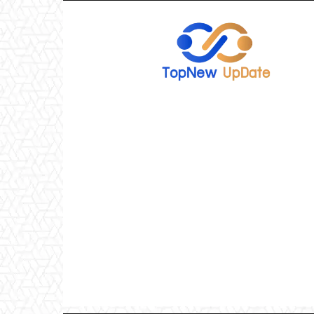
TopNew
UpDate
เว็บไซต์
อัพเดท
ข่าว
เกม
ออนไลน์