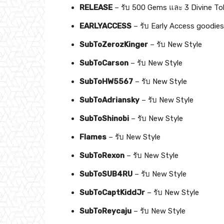
RELEASE
– รับ 500 Gems และ 3 Divine T
EARLYACCESS
– รับ Early Access goodies 
SubToZerozKinger
– รับ New Style
SubToCarson
– รับ New Style
SubToHW5567
– รับ New Style
SubToAdriansky
– รับ New Style
SubToShinobi
– รับ New Style
Flames
– รับ New Style
SubToRexon
– รับ New Style
SubToSUB4RU
– รับ New Style
SubToCaptKiddJr
– รับ New Style
SubToReycaju
– รับ New Style