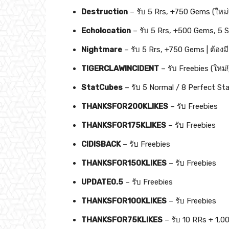
Destruction
– รับ 5 Rrs, +750 Gems (ใหม่
Echolocation
– รับ 5 Rrs, +500 Gems, 5 S
Nightmare
– รับ 5 Rrs, +750 Gems | ต้องมี
TIGERCLAWINCIDENT
– รับ Freebies (ใหม่!
StatCubes
– รับ 5 Normal / 8 Perfect Stat
THANKSFOR200KLIKES
– รับ Freebies
THANKSFOR175KLIKES
– รับ Freebies
CIDISBACK
– รับ Freebies
THANKSFOR150KLIKES
– รับ Freebies
UPDATE0.5
– รับ Freebies
THANKSFOR100KLIKES
– รับ Freebies
THANKSFOR75KLIKES
– รับ 10 RRs + 1,