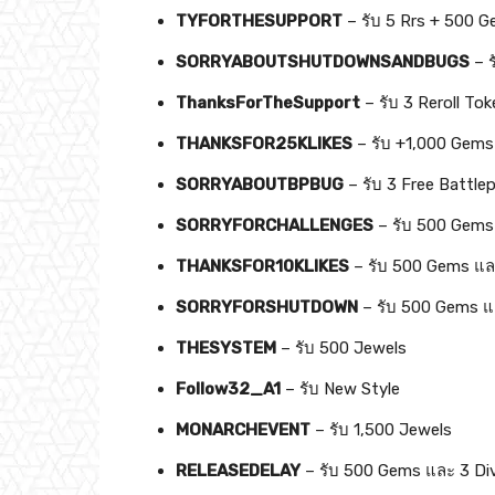
TYFORTHESUPPORT
– รับ 5 Rrs + 500 
SORRYABOUTSHUTDOWNSANDBUGS
– ร
ThanksForTheSupport
– รับ 3 Reroll T
THANKSFOR25KLIKES
– รับ +1,000 Gems 
SORRYABOUTBPBUG
– รับ 3 Free Battlepa
SORRYFORCHALLENGES
– รับ 500 Gems
THANKSFOR10KLIKES
– รับ 500 Gems แล
SORRYFORSHUTDOWN
– รับ 500 Gems แ
THESYSTEM
– รับ 500 Jewels
Follow32_A1
– รับ New Style
MONARCHEVENT
– รับ 1,500 Jewels
RELEASEDELAY
– รับ 500 Gems และ 3 Di