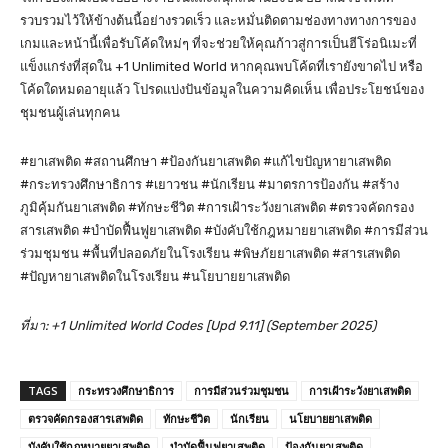
รวบรวมไว้ให้ข้างต้นนี้อย่างรวดเร็ว และหมั่นติดตามช่องทางทางการของ
เกมและหน้านี้เพื่อรับโค้ดใหม่ๆ ที่จะช่วยให้คุณก้าวสู่การเป็นฮีโร่อนิเมะที่
แข็งแกร่งที่สุดใน +1 Unlimited World หากคุณพบโค้ดที่เรายังขาดไป หรือ
โค้ดใดหมดอายุแล้ว โปรดแบ่งปันข้อมูลในความคิดเห็น เพื่อประโยชน์ของ
ชุมชนผู้เล่นทุกคน
#ยาเสพติด #สถานศึกษา #ป้องกันยาเสพติด #แก้ไขปัญหายาเสพติด
#กระทรวงศึกษาธิการ #เยาวชน #นักเรียน #มาตรการป้องกัน #สร้าง
ภูมิคุ้มกันยาเสพติด #ทักษะชีวิต #การเฝ้าระวังยาเสพติด #ตรวจคัดกรอง
สารเสพติด #บำบัดฟื้นฟูยาเสพติด #บังคับใช้กฎหมายยาเสพติด #การมีส่วน
ร่วมชุมชน #พื้นที่ปลอดภัยในโรงเรียน #พิษภัยยาเสพติด #สารเสพติด
#ปัญหายาเสพติดในโรงเรียน #นโยบายยาเสพติด
ที่มา: +1 Unlimited World Codes [Upd 9.11] (September 2025)
TAGS
กระทรวงศึกษาธิการ
การมีส่วนร่วมชุมชน
การเฝ้าระวังยาเสพติด
ตรวจคัดกรองสารเสพติด
ทักษะชีวิต
นักเรียน
นโยบายยาเสพติด
บังคับใช้กฎหมายยาเสพติด
บำบัดฟื้นฟูยาเสพติด
ป้องกันยาเสพติด