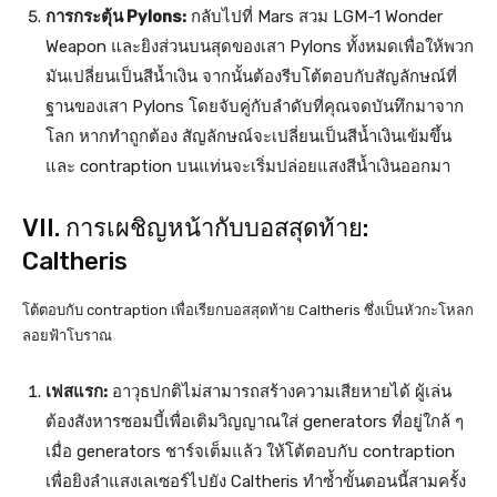
การกระตุ้น Pylons:
กลับไปที่ Mars สวม LGM-1 Wonder
Weapon และยิงส่วนบนสุดของเสา Pylons ทั้งหมดเพื่อให้พวก
มันเปลี่ยนเป็นสีน้ำเงิน จากนั้นต้องรีบโต้ตอบกับสัญลักษณ์ที่
ฐานของเสา Pylons โดยจับคู่กับลำดับที่คุณจดบันทึกมาจาก
โลก หากทำถูกต้อง สัญลักษณ์จะเปลี่ยนเป็นสีน้ำเงินเข้มขึ้น
และ contraption บนแท่นจะเริ่มปล่อยแสงสีน้ำเงินออกมา
VII. การเผชิญหน้ากับบอสสุดท้าย:
Caltheris
โต้ตอบกับ contraption เพื่อเรียกบอสสุดท้าย Caltheris ซึ่งเป็นหัวกะโหลก
ลอยฟ้าโบราณ
เฟสแรก:
อาวุธปกติไม่สามารถสร้างความเสียหายได้ ผู้เล่น
ต้องสังหารซอมบี้เพื่อเติมวิญญาณใส่ generators ที่อยู่ใกล้ ๆ
เมื่อ generators ชาร์จเต็มแล้ว ให้โต้ตอบกับ contraption
เพื่อยิงลำแสงเลเซอร์ไปยัง Caltheris ทำซ้ำขั้นตอนนี้สามครั้ง