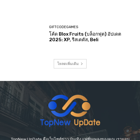
GIFTCODEGAMES
โค้ด Blox Fruits (บล็อกฟุต) อัปเดต
2025: XP, รีสเตตัส, Beli
โหลดเพิ่มเติม
TopNew UpDate คือเว็บไซต์ข่าว บันเทิง แฟชั่นเพลงของคุณ เรามอบ