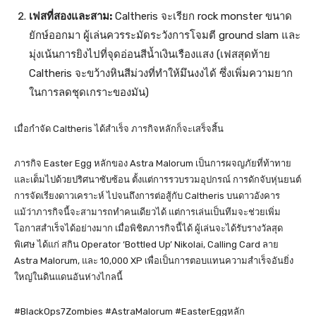
เฟสที่สองและสาม:
Caltheris จะเรียก rock monster ขนาด
ยักษ์ออกมา ผู้เล่นควรระมัดระวังการโจมตี ground slam และ
มุ่งเน้นการยิงไปที่จุดอ่อนสีน้ำเงินเรืองแสง (เฟสสุดท้าย
Caltheris จะขว้างหินสีม่วงที่ทำให้มึนงงได้ ซึ่งเพิ่มความยาก
ในการลดชุดเกราะของมัน)
เมื่อกำจัด Caltheris ได้สำเร็จ ภารกิจหลักก็จะเสร็จสิ้น
ภารกิจ Easter Egg หลักของ Astra Malorum เป็นการผจญภัยที่ท้าทาย
และเต็มไปด้วยปริศนาซับซ้อน ตั้งแต่การรวบรวมอุปกรณ์ การดักจับหุ่นยนต์
การจัดเรียงดาวเคราะห์ ไปจนถึงการต่อสู้กับ Caltheris บนดาวอังคาร
แม้ว่าภารกิจนี้จะสามารถทำคนเดียวได้ แต่การเล่นเป็นทีมจะช่วยเพิ่ม
โอกาสสำเร็จได้อย่างมาก เมื่อพิชิตภารกิจนี้ได้ ผู้เล่นจะได้รับรางวัลสุด
พิเศษ ได้แก่ สกิน Operator ‘Bottled Up’ Nikolai, Calling Card ลาย
Astra Malorum, และ 10,000 XP เพื่อเป็นการตอบแทนความสำเร็จอันยิ่ง
ใหญ่ในดินแดนอันห่างไกลนี้
#BlackOps7Zombies #AstraMalorum #EasterEggหลัก