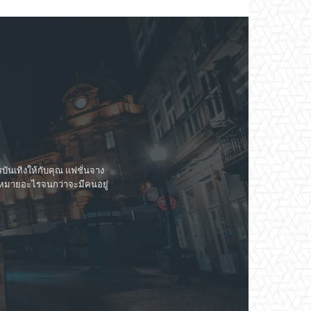
ันเทิงให้กับคุณ แฟชั่นจาง
วามหมายอะไรจนกว่าจะมีคนอยู่