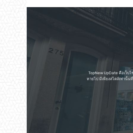
TopNew UpDate คือเว็บไซต
หายไป มีเพียงสไตล์เท่านั้น