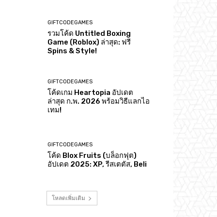
GIFTCODEGAMES
รวมโค้ด Untitled Boxing
Game (Roblox) ล่าสุด: ฟรี
Spins & Style!
GIFTCODEGAMES
โค้ดเกม Heartopia อัปเดต
ล่าสุด ก.พ. 2026 พร้อมวิธีแลกไอ
เทม!
GIFTCODEGAMES
โค้ด Blox Fruits (บล็อกฟุต)
อัปเดต 2025: XP, รีสเตตัส, Beli
โหลดเพิ่มเติม