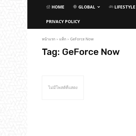
HOME
GLOBAL
LIFESTYLE
PRIVACY POLICY
หน้าแรก
แท็ก
GeForce Now
Tag:
GeForce Now
ไม่มีโพสต์ที่แสดง