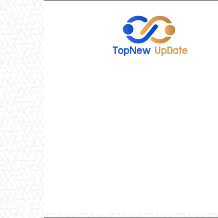
TopNew
UpDate
เว็บไซต์
อัพเดท
ข่าว
เกม
ออนไลน์