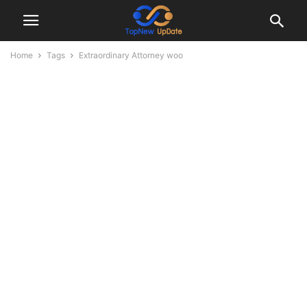
Home
Tags
Extraordinary Attorney woo