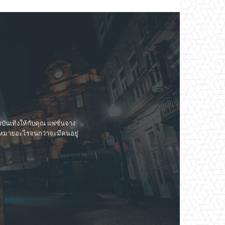
ันเทิงให้กับคุณ แฟชั่นจาง
วามหมายอะไรจนกว่าจะมีคนอยู่