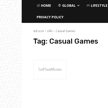
HOME
GLOBAL
LIFESTYLE
PRIVACY POLICY
หน้าแรก
แท็ก
Casual Games
Tag:
Casual Games
ไม่มีโพสต์ที่แสดง