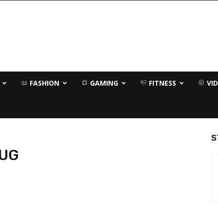
FASHION
GAMING
FITNESS
VI
S
BUG