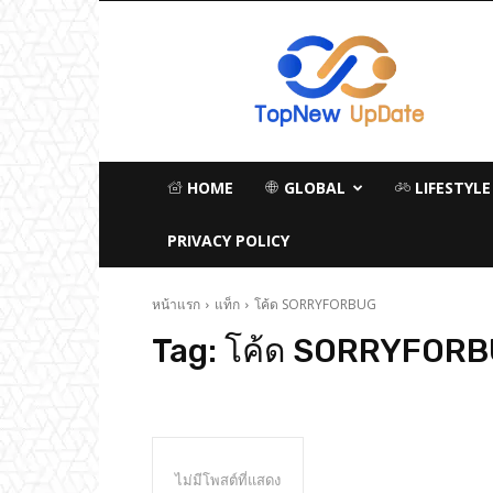
TopNew
UpDate
เว็บไซต์
อัพเดท
ข่าว
เกม
ออนไลน์
HOME
GLOBAL
LIFESTYLE
PRIVACY POLICY
หน้าแรก
แท็ก
โค้ด SORRYFORBUG
Tag:
โค้ด SORRYFOR
ไม่มีโพสต์ที่แสดง