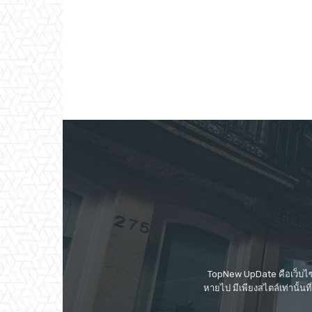
TopNew UpDate คือเว็บไซต
หายไป มีเพียงสไตล์เท่านั้น