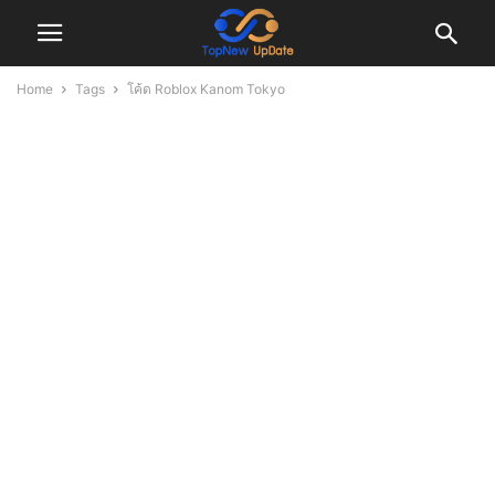
Home
Tags
โค้ด Roblox Kanom Tokyo