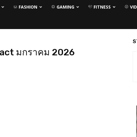
FASHION
GAMING
FITNESS
VI
S
pact มกราคม 2026