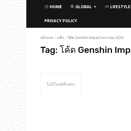
HOME
GLOBAL
LIFESTYLE
PRIVACY POLICY
หน้าแรก
แท็ก
โค้ด Genshin Impact มกราคม 2026
Tag:
โค้ด Genshin Im
ไม่มีโพสต์ที่แสดง