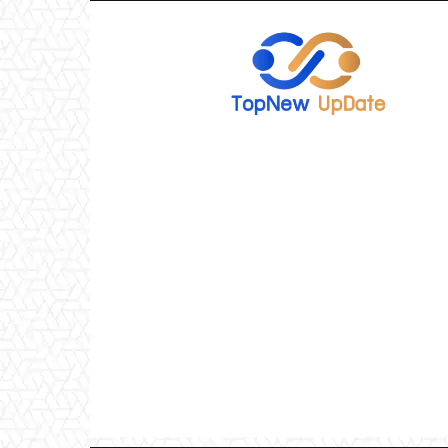
TopNew
UpDate
เว็บไซต์
อัพเดท
ข่าว
เกม
ออนไลน์