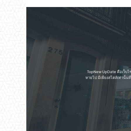
TopNew UpDate คือเว็บไซต
หายไป มีเพียงสไตล์เท่านั้น