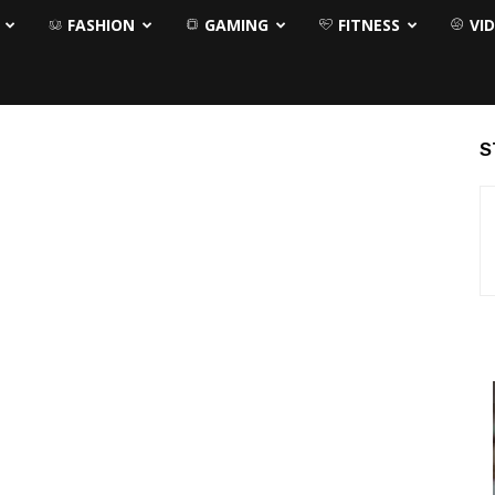
FASHION
GAMING
FITNESS
VI
S