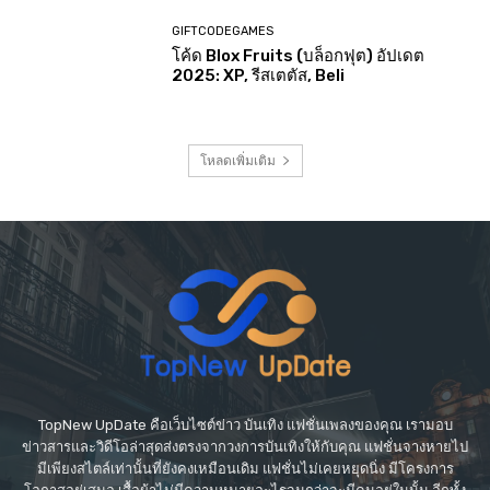
GIFTCODEGAMES
โค้ด Blox Fruits (บล็อกฟุต) อัปเดต
2025: XP, รีสเตตัส, Beli
โหลดเพิ่มเติม
TopNew UpDate คือเว็บไซต์ข่าว บันเทิง แฟชั่นเพลงของคุณ เรามอบ
ข่าวสารและวิดีโอล่าสุดส่งตรงจากวงการบันเทิงให้กับคุณ แฟชั่นจางหายไป
มีเพียงสไตล์เท่านั้นที่ยังคงเหมือนเดิม แฟชั่นไม่เคยหยุดนิ่ง มีโครงการ