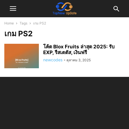
Home
Tags
เกม PS2
เกม PS2
โค้ด Blox Fruits ล่าสุด 2025: รับ
EXP, รีสเตตัส, เงินฟรี
newcodes
-
ตุลาคม 3, 2025