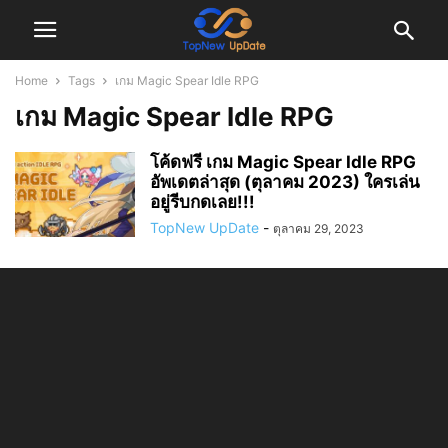
Home
Tags
เกม Magic Spear Idle RPG
เกม Magic Spear Idle RPG
โค้ดฟรี เกม Magic Spear Idle RPG
อัพเดตล่าสุด (ตุลาคม 2023) ใครเล่น
อยู่รีบกดเลย!!!
TopNew UpDate
-
ตุลาคม 29, 2023