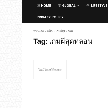
HOME
GLOBAL
LIFESTYLE
PRIVACY POLICY
หน้าแรก
แท็ก
เกมผีสุดหลอน
Tag:
เกมผีสุดหลอน
ไม่มีโพสต์ที่แสดง