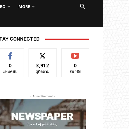
DEO
MORE
TAY CONNECTED
0
3,912
0
แฟนคลับ
ผู้ติดตาม
สมาชิก
- Advertisement -