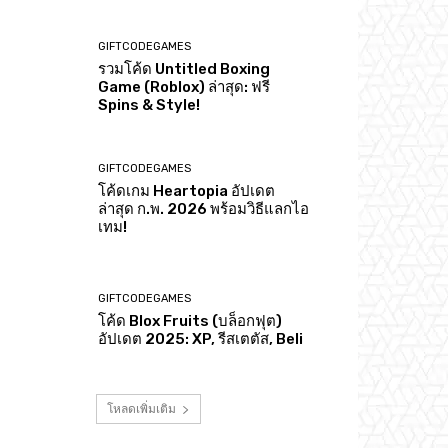
GIFTCODEGAMES
รวมโค้ด Untitled Boxing
Game (Roblox) ล่าสุด: ฟรี
Spins & Style!
GIFTCODEGAMES
โค้ดเกม Heartopia อัปเดต
ล่าสุด ก.พ. 2026 พร้อมวิธีแลกไอ
เทม!
GIFTCODEGAMES
โค้ด Blox Fruits (บล็อกฟุต)
อัปเดต 2025: XP, รีสเตตัส, Beli
โหลดเพิ่มเติม