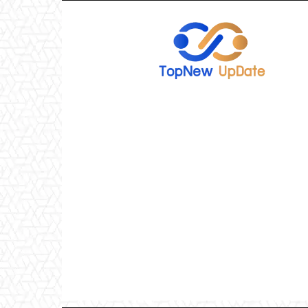
TopNew
UpDate
เว็บไซต์
อัพเดท
ข่าว
เกม
ออนไลน์