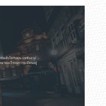
ันเทิงให้กับคุณ แฟชั่นจาง
วามหมายอะไรจนกว่าจะมีคนอยู่