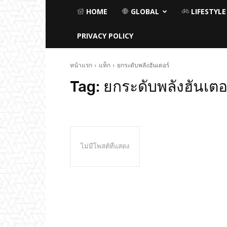
HOME
GLOBAL
LIFESTYLE
PRIVACY POLICY
หน้าแรก
แท็ก
ยกระดับพลังฮันเตอร์
Tag:
ยกระดับพลังฮันเตอ
ไม่มีโพสต์ที่แสดง