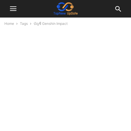
Home
Tags
บัญชี Genshin Impact