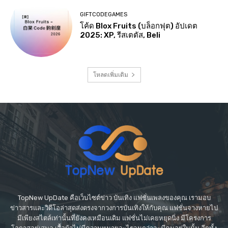
GIFTCODEGAMES
โค้ด Blox Fruits (บล็อกฟุต) อัปเดต
2025: XP, รีสเตตัส, Beli
โหลดเพิ่มเติม
TopNew UpDate คือเว็บไซต์ข่าว บันเทิง แฟชั่นเพลงของคุณ เรามอบ
ข่าวสารและวิดีโอล่าสุดส่งตรงจากวงการบันเทิงให้กับคุณ แฟชั่นจางหายไป
มีเพียงสไตล์เท่านั้นที่ยังคงเหมือนเดิม แฟชั่นไม่เคยหยุดนิ่ง มีโครงการ