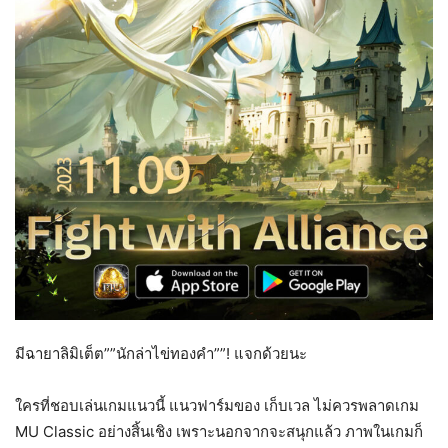
มีฉายาลิมิเต็ต””นักล่าไข่ทองคำ””! แจกด้วยนะ
ใครที่ชอบเล่นเกมแนวนี้ แนวฟาร์มของ เก็บเวล ไม่ควรพลาดเกม
MU Classic อย่างสิ้นเชิง เพราะนอกจากจะสนุกแล้ว ภาพในเกมก็