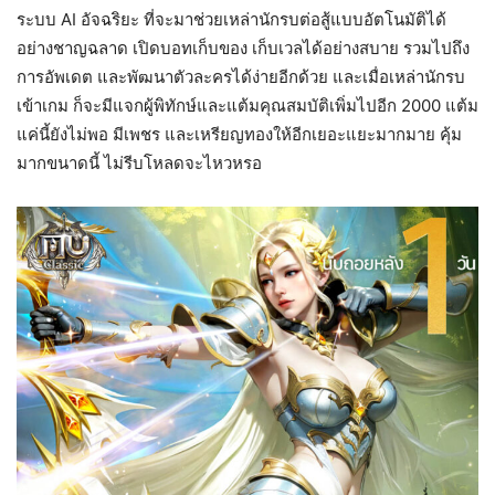
ระบบ AI อัจฉริยะ ที่จะมาช่วยเหล่านักรบต่อสู้แบบอัตโนมัติได้
อย่างชาญฉลาด เปิดบอทเก็บของ เก็บเวลได้อย่างสบาย รวมไปถึง
การอัพเดต และพัฒนาตัวละครได้ง่ายอีกด้วย และเมื่อเหล่านักรบ
เข้าเกม ก็จะมีแจกผู้พิทักษ์และแต้มคุณสมบัติเพิ่มไปอีก 2000 แต้ม
แค่นี้ยังไม่พอ มีเพชร และเหรียญทองให้อีกเยอะแยะมากมาย คุ้ม
มากขนาดนี้ ไม่รีบโหลดจะไหวหรอ