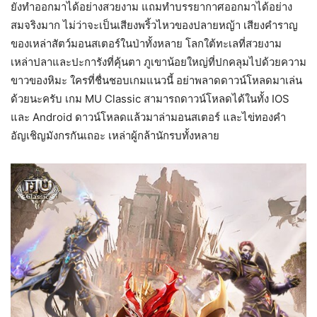
ยังทำออกมาได้อย่างสวยงาม แถมทำบรรยากาศออกมาได้อย่าง
สมจริงมาก ไม่ว่าจะเป็นเสียงพริ้วไหวของปลายหญ้า เสียงคำราญ
ของเหล่าสัตว์มอนสเตอร์ในป่าทั้งหลาย โลกใต้ทะเลที่สวยงาม
เหล่าปลาและปะการังที่คุ้นตา ภูเขาน้อยใหญ่ที่ปกคลุมไปด้วยความ
ขาวของหิมะ ใครที่ชื่นชอบเกมแนวนี้ อย่าพลาดดาวน์โหลดมาเล่น
ด้วยนะครับ เกม MU Classic สามารถดาวน์โหลดได้ในทั้ง IOS
และ Android ดาวน์โหลดแล้วมาล่ามอนสเตอร์ และไข่ทองคำ
อัญเชิญมังกรกันเถอะ เหล่าผู้กล้านักรบทั้งหลาย