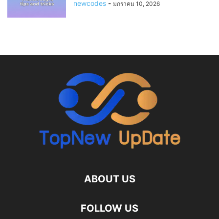
newcodes
-
มกราคม 10, 2026
ABOUT US
FOLLOW US