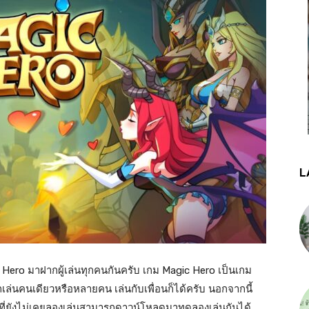
L
ic Hero มาฝากผู้เล่นทุกคนกันครับ เกม Magic Hero เป็นเกม
เล่นคนเดียวหรือหลายคน เล่นกับเพื่อนก็ได้ครับ นอกจากนี้
รที่ยังไม่เคยลองเล่นสามารถดาวน์โหลดมาทดลองเล่นกันได้