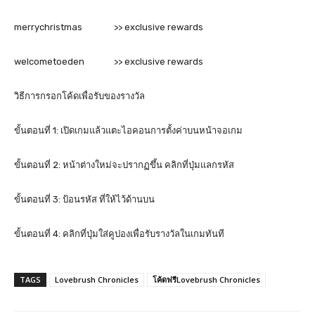
merrychristmas >> exclusive rewards
welcometoeden >> exclusive rewards
วิธีการกรอกโค้ดเพื่อรับของรางวัล
ขั้นตอนที่ 1: เปิดเกมแล้วแตะไอคอนการตั้งค่าบนหน้าจอเกม
ขั้นตอนที่ 2: หน้าต่างใหม่จะปรากฏขึ้น คลิกที่ปุ่มแลกรหัส
ขั้นตอนที่ 3: ป้อนรหัส ที่ให้ไว้ด้านบน
ขั้นตอนที่ 4: คลิกที่ปุ่มใส่คูปองเพื่อรับรางวัลในเกมทันที
TAGS
Lovebrush Chronicles
โค้ดฟรีLovebrush Chronicles