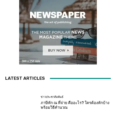
LATEST ARTICLES
ข่าวประชาสัมพันธ์
ภาษีหัก ณ ที่จ่าย คืออะไร? ใครต้องหักบ้าง
พร้อมวิธีคำนวณ