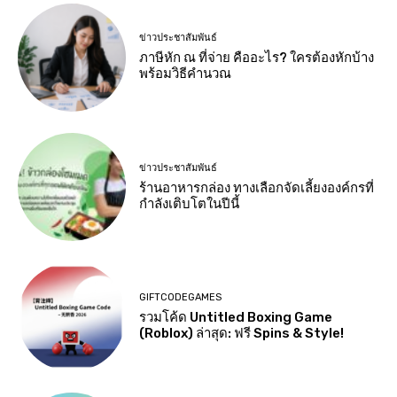
ข่าวประชาสัมพันธ์
ภาษีหัก ณ ที่จ่าย คืออะไร? ใครต้องหักบ้าง
พร้อมวิธีคำนวณ
ข่าวประชาสัมพันธ์
ร้านอาหารกล่อง ทางเลือกจัดเลี้ยงองค์กรที่
กำลังเติบโตในปีนี้
GIFTCODEGAMES
รวมโค้ด Untitled Boxing Game
(Roblox) ล่าสุด: ฟรี Spins & Style!