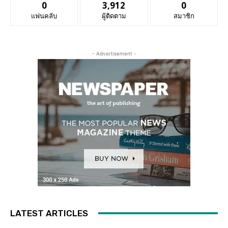
0
3,912
0
แฟนคลับ
ผู้ติดตาม
สมาชิก
- Advertisement -
LATEST ARTICLES