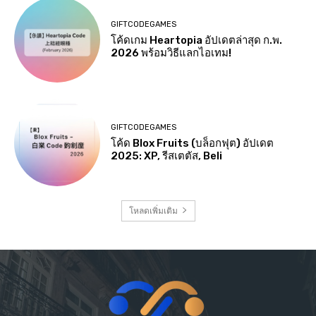
GIFTCODEGAMES
โค้ดเกม Heartopia อัปเดตล่าสุด ก.พ.
2026 พร้อมวิธีแลกไอเทม!
GIFTCODEGAMES
โค้ด Blox Fruits (บล็อกฟุต) อัปเดต
2025: XP, รีสเตตัส, Beli
โหลดเพิ่มเติม