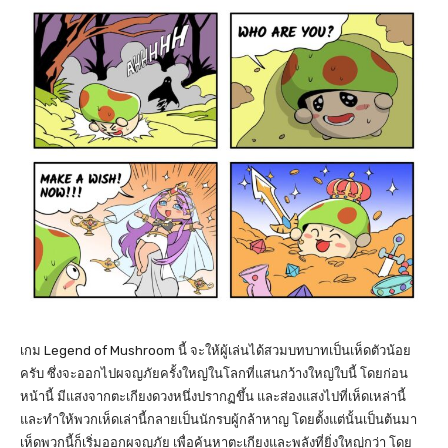
เกม Legend of Mushroom นี้ จะให้ผู้เล่นได้สวมบทบาทเป็นเห็ดตัวน้อย
ครับ ซึ่งจะออกไปผจญภัยครั้งใหญ่ในโลกที่แสนกว้างใหญ่ใบนี้ โดยก่อน
หน้านี้ มีแสงจากตะเกียงดวงหนึ่งปรากฏขึ้น และส่องแสงไปที่เห็ดเหล่านี้
และทำให้พวกเห็ดเล่านี้กลายเป็นนักรบผู้กล้าหาญ โดยตั้งแต่นั้นเป็นต้นมา
เห็ดพวกนี้ก็เริ่มออกผจญภัย เพื่อค้นหาตะเกียงและพลังที่ยิ่งใหญ่กว่า โดย